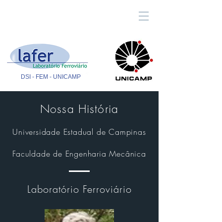
DSI
-
FEM
- UNICAMP
Nossa História
Universidade Estadual de Campinas
Faculdade de Engenharia Mecânica
Laboratório Ferroviário