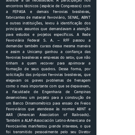
atender a tal necessidade. A participação nos
encontros técnicos (espécie de Congressos) com
a FEPASA e demais ferrovias brasileiras,
fabricantes de material ferroviário, SENAI, ABNT
e outras instituições, levou à identificação dos
principais assuntos que demandavam a atenção
para estudos e projetos específicos. A Rede
Ferroviária Federal S. A. – RFF passou a
demandar também cursos dessa mesma maneira
e assim a Unicamp ganhou a confiança das
ferrovias brasileiras e empresas do setor, que não
tinham a quem recorrer para aprimorar a
formação de seus quadros. Dessa forma, por
solicitação das próprias ferrovias brasileiras, que
elegeram os graves problemas de frenagem
como o mais importante com que se deparavam,
a Faculdade de Engenharia de Campinas
desenvolveu um projeto para a construção de
um Banco Dinamométrico para ensaio de Freios
Ferroviários que atendesse às normas ABNT e
AAR (American Association of Railroads).
Também a ALAF-Associación Latino-Americana de
Ferrocarriles manifestou grande interesse, o que
foi transmitido pessoalmente pelo seu Diretor