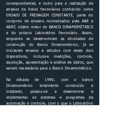
correspondentes; e outro para a realização de
ensaios de freios ferroviários conhecido como
ENSAIO DE FRENAGEM CONSTANTE, parte do
conjunto de ensaios normalizados pela AAR e
ABNT, objeto maior do BANCO DINAMOMÉTRICO
e do próprio Laboratório Ferroviário. Assim,
enquanto se desenvolviam as atividades de
construção do Banco Dinamométrico, já se
iniciavam ensaios e estudos com esses dois
dispositivos, inclusive medições, controle,
aquisição, apresentação e análise de dados, que
seriam necessários para o Banco Dinamométrico.
Na década de 1990, com o banco
Dinamométrico totalmente construído e
instalado, passou-se a desenvolver e
implementar os sistemas e programas de
automação e controle, com o que o Laboratório
foi considerado concluído e entrou em
operação.
O Prof. Francisco Lepore, que veio para a
Unicamp com o objetivo de cursar Pós-
graduação, tendo obtido o título de Doutor,