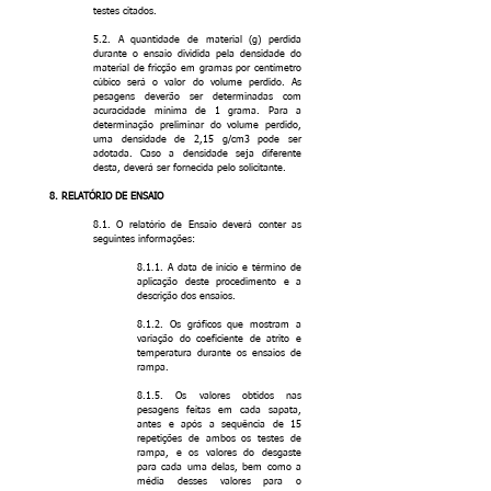
testes citados.
5.2. A quantidade de material (g) perdida
durante o ensaio dividida pela densidade do
material de fricção em gramas por centímetro
cúbico será o valor do volume perdido. As
pesagens deverão ser determinadas com
acuracidade mínima de 1 grama. Para a
determinação preliminar do volume perdido,
uma densidade de 2,15 g/cm3 pode ser
adotada. Caso a densidade seja diferente
desta, deverá ser fornecida pelo solicitante.
8. RELATÓRIO DE ENSAIO
8.1. O relatório de Ensaio deverá conter as
seguintes informações:
8.1.1. A data de início e término de
aplicação deste procedimento e a
descrição dos ensaios.
8.1.2. Os gráficos que mostram a
variação do coeficiente de atrito e
temperatura durante os ensaios de
rampa.
8.1.5. Os valores obtidos nas
pesagens feitas em cada sapata,
antes e após a sequência de 15
repetições de ambos os testes de
rampa, e os valores do desgaste
para cada uma delas, bem como a
média desses valores para o