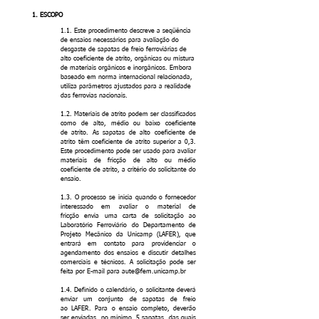
1. ESCOPO
1.1. Este procedimento descreve a seqüência
de ensaios necessários para avaliação do
desgaste de sapatas de freio ferroviárias de
alto coeficiente de atrito, orgânicas ou mistura
de materiais orgânicos e inorgânicos. Embora
baseado em norma internacional relacionada,
utiliza parâmetros ajustados para a realidade
das ferrovias nacionais.
1.2. Materiais de atrito podem ser classificados
como de alto, médio ou baixo coeficiente
de atrito. As sapatas de alto coeficiente de
atrito têm coeficiente de atrito superior a 0,3.
Este procedimento pode ser usado para avaliar
materiais de fricção de alto ou médio
coeficiente de atrito, a critério do solicitante do
ensaio.
1.3. O processo se inicia quando o fornecedor
interessado em avaliar o material de
fricção envia uma carta de solicitação ao
Laboratório Ferroviário do Departamento de
Projeto Mecânico da Unicamp (LAFER), que
entrará em contato para providenciar o
agendamento dos ensaios e discutir detalhes
comerciais e técnicos. A solicitação pode ser
feita por E-mail para
aute@fem.unicamp.br
1.4. Definido o calendário, o solicitante deverá
enviar um conjunto de sapatas de freio
ao LAFER. Para o ensaio completo, deverão
ser enviadas, no mínimo, 5 sapatas, das quais