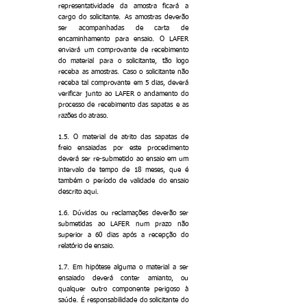
representatividade da amostra ficará a
cargo do solicitante. As amostras deverão
ser acompanhadas de carta de
encaminhamento para ensaio. O LAFER
enviará um comprovante de recebimento
do material para o solicitante, tão logo
receba as amostras. Caso o solicitante não
receba tal comprovante em 5 dias, deverá
verificar junto ao LAFER o andamento do
processo de recebimento das sapatas e as
razões do atraso.
1.5. O material de atrito das sapatas de
freio ensaiadas por este procedimento
deverá ser re-submetido ao ensaio em um
intervalo de tempo de 18 meses, que é
também o período de validade do ensaio
descrito aqui.
1.6. Dúvidas ou reclamações deverão ser
submetidas ao LAFER num prazo não
superior a 60 dias após a recepção do
relatório de ensaio.
1.7. Em hipótese alguma o material a ser
ensaiado deverá conter amianto, ou
qualquer outro componente perigoso à
saúde. É responsabilidade do solicitante do