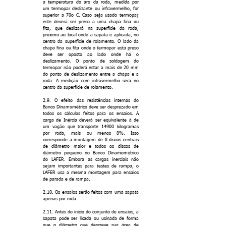
a temperatura do aro da roda, medida por
um termopar deslizante ou infravermelho, for
superior a 70o C. Caso seja usado termopar,
este deverá ser preso a uma chapa fina ou
fita, que deslizará na superfície da roda,
próximo ao local onde a sapata é aplicada, no
centro da superfície de rolamento. O lado da
chapa fina ou fita onde o termopar está preso
deve ser oposto ao lado onde há o
deslizamento. O ponto de soldagem do
termopar não poderá estar a mais de 20 mm
do ponto de deslizamento entre a chapa e a
roda. A medição com infravermelho será no
centro da superfície de rolamento.
2.9. O efeito das resistências internas do
Banco Dinamométrico deve ser desprezado em
todos os cálculos feitos para os ensaios. A
carga de Inércia deverá ser equivalente à de
um vagão que transporte 14900 kilogramas
por roda, mais ou menos 8%. Isso
corresponde a montagem de 8 discos centrais
de diâmetro maior e todos os discos de
diâmetro pequeno no Banco Dinamométrico
do LAFER. Embora as cargas inerciais não
sejam importantes para testes de rampa, o
LAFER usa a mesma montagem para ensaios
de parada e de rampa.
2.10. Os ensaios serão feitos com uma sapata
apenas por roda.
2.11. Antes do início do conjunto de ensaios, a
sapata pode ser lixada ou usinada de forma
que o diâmetro que descreve sua área de