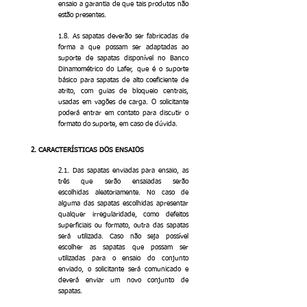
ensaio a garantia de que tais produtos não
estão presentes.
1.8. As sapatas deverão ser fabricadas de
forma a que possam ser adaptadas ao
suporte de sapatas disponível no Banco
Dinamométrico do Lafer, que é o suporte
básico para sapatas de alto coeficiente de
atrito, com guias de bloqueio centrais,
usadas em vagões de carga. O solicitante
poderá entrar em contato para discutir o
formato do suporte, em caso de dúvida.
2. CARACTERÍSTICAS DOS ENSAIOS
2.1. Das sapatas enviadas para ensaio, as
três que serão ensaiadas serão
escolhidas aleatoriamente. No caso de
alguma das sapatas escolhidas apresentar
qualquer irregularidade, como defeitos
superficiais ou formato, outra das sapatas
será utilizada. Caso não seja possível
escolher as sapatas que possam ser
utilizadas para o ensaio do conjunto
enviado, o solicitante será comunicado e
deverá enviar um novo conjunto de
sapatas.