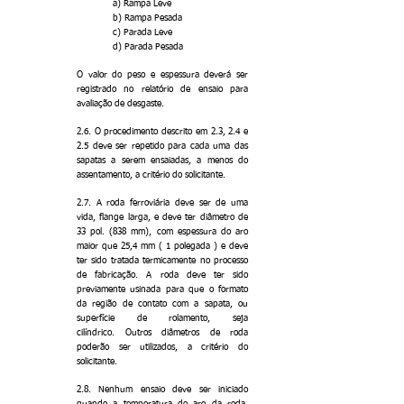
a) Rampa Leve
b) Rampa Pesada
c) Parada Leve
d) Parada Pesada
O valor do peso e espessura deverá ser
registrado no relatório de ensaio para
avaliação de desgaste.
2.6. O procedimento descrito em 2.3, 2.4 e
2.5 deve ser repetido para cada uma das
sapatas a serem ensaiadas, a menos do
assentamento, a critério do solicitante.
2.7. A roda ferroviária deve ser de uma
vida, flange larga, e deve ter diâmetro de
33 pol. (838 mm), com espessura do aro
maior que 25,4 mm ( 1 polegada ) e deve
ter sido tratada termicamente no processo
de fabricação. A roda deve ter sido
previamente usinada para que o formato
da região de contato com a sapata, ou
superfície de rolamento, seja
cilíndrico. Outros diâmetros de roda
poderão ser utilizados, a critério do
solicitante.
2.8. Nenhum ensaio deve ser iniciado