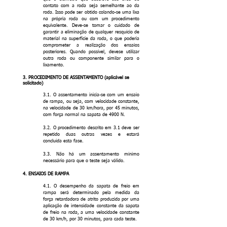
contato com a roda seja semelhante ao da
roda. Isso pode ser obtido colando-se uma lixa
na própria roda ou com um procedimento
equivalente. Deve-se tomar o cuidado de
garantir a eliminação de qualquer resquício de
material na superfície da roda, o que poderia
comprometer a realização dos ensaios
posteriores. Quando possível, devese utilizar
outra roda ou componente similar para o
lixamento.
3. PROCEDIMENTO DE ASSENTAMENTO (aplicável se
solicitado)
3.1. O assentamento inicia-se com um ensaio
de rampa, ou seja, com velocidade constante,
na velocidade de 30 km/hora, por 45 minutos,
com força normal na sapata de 4900 N.
3.2. O procedimento descrito em 3.1 deve ser
repetido duas outras vezes e estará
concluída esta fase.
3.3. Não há um assentamento mínimo
necessário para que o teste seja válido.
4. ENSAIOS DE RAMPA
4.1. O desempenho da sapata de freio em
rampa será determinado pela medida da
força retardadora de atrito produzida por uma
aplicação de intensidade constante da sapata
de freio na roda, a uma velocidade constante
de 30 km/h, por 30 minutos, para cada teste.