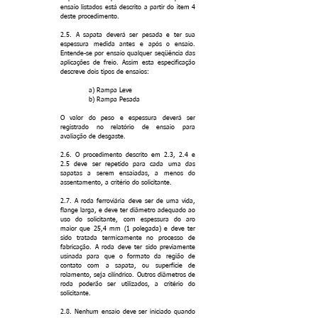
ensaio listados está descrito a partir do item 4
deste procedimento.
2.5. A sapata deverá ser pesada e ter sua
espessura medida antes e após o ensaio.
Entende-se por ensaio qualquer seqüência das
aplicações de freio. Assim esta especificação
descreve dois tipos de ensaios:
a) Rampa Leve
b) Rampa Pesada
O valor do peso e espessura deverá ser
registrado no relatório de ensaio para
avaliação de desgaste.
2.6. O procedimento descrito em 2.3, 2.4 e
2.5 deve ser repetido para cada uma das
sapatas a serem ensaiadas, a menos do
assentamento, a critério do solicitante.
2.7. A roda ferroviária deve ser de uma vida,
flange larga, e deve ter diâmetro adequado ao
uso do solicitante, com espessura do aro
maior que 25,4 mm (1 polegada) e deve ter
sido tratada termicamente no processo de
fabricação. A roda deve ter sido previamente
usinada para que o formato da região de
contato com a sapata, ou superfície de
rolamento, seja cilíndrico. Outros diâmetros de
roda poderão ser utilizados, a critério do
solicitante.
2.8. Nenhum ensaio deve ser iniciado quando