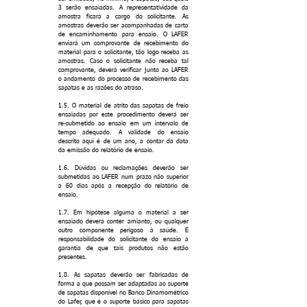
3 serão ensaiadas. A representatividade da
amostra ficará a cargo do solicitante. As
amostras deverão ser acompanhadas de carta
de encaminhamento para ensaio. O LAFER
enviará um comprovante de recebimento do
material para o solicitante, tão logo receba as
amostras. Caso o solicitante não receba tal
comprovante, deverá verificar junto ao LAFER
o andamento do processo de recebimento das
sapatas e as razões do atraso.
1.5. O material de atrito das sapatas de freio
ensaiadas por este procedimento deverá ser
re-submetido ao ensaio em um intervalo de
tempo adequado. A validade do ensaio
descrito aqui é de um ano, a contar da data
da emissão do relatório de ensaio.
1.6. Dúvidas ou reclamações deverão ser
submetidas ao LAFER num prazo não superior
a 60 dias após a recepção do relatório de
ensaio.
1.7. Em hipótese alguma o material a ser
ensaiado deverá conter amianto, ou qualquer
outro componente perigoso à saúde. É
responsabilidade do solicitante do ensaio a
garantia de que tais produtos não estão
presentes.
1.8. As sapatas deverão ser fabricadas de
forma a que possam ser adaptadas ao suporte
de sapatas disponível no Banco Dinamométrico
do Lafer, que é o suporte básico para sapatas