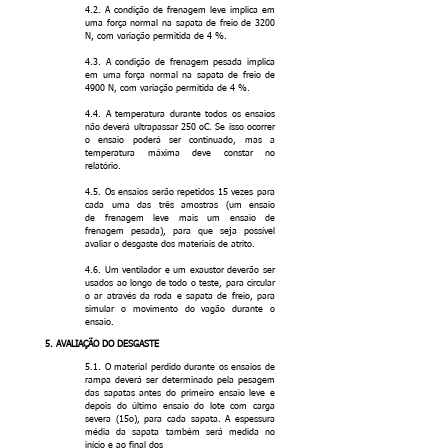
4.2. A condição de frenagem leve implica em
uma força normal na sapata de freio de 3200
N, com variação permitida de 4 %.
4.3. A condição de frenagem pesada implica
em uma força normal na sapata de freio de
4900 N, com variação permitida de 4 %.
4.4. A temperatura durante todos os ensaios
não deverá ultrapassar 250 oC. Se isso ocorrer
o ensaio poderá ser continuado, mas a
temperatura máxima deve constar no
relatório.
4.5. Os ensaios serão repetidos 15 vezes para
cada uma das três amostras (um ensaio
de frenagem leve mais um ensaio de
frenagem pesada), para que seja possível
avaliar o desgaste dos materiais de atrito.
4.6. Um ventilador e um exaustor deverão ser
usados ao longo de todo o teste, para circular
o ar através da roda e sapata de freio, para
simular o movimento do vagão durante o
ensaio.
5. AVALIAÇÃO DO DESGASTE
5.1. O material perdido durante os ensaios de
rampa deverá ser determinado pela pesagem
das sapatas antes do primeiro ensaio leve e
depois do último ensaio do lote com carga
severa (15o), para cada sapata. A espessura
média da sapata também será medida no
início e ao final dos