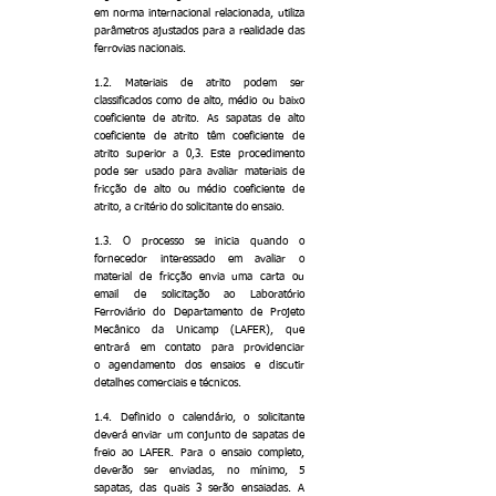
em norma internacional relacionada, utiliza
parâmetros ajustados para a realidade das
ferrovias nacionais.
1.2. Materiais de atrito podem ser
classificados como de alto, médio ou baixo
coeficiente de atrito. As sapatas de alto
coeficiente de atrito têm coeficiente de
atrito superior a 0,3. Este procedimento
pode ser usado para avaliar materiais de
fricção de alto ou médio coeficiente de
atrito, a critério do solicitante do ensaio.
1.3. O processo se inicia quando o
fornecedor interessado em avaliar o
material de fricção envia uma carta ou
email de solicitação ao Laboratório
Ferroviário do Departamento de Projeto
Mecânico da Unicamp (LAFER), que
entrará em contato para providenciar
o agendamento dos ensaios e discutir
detalhes comerciais e técnicos.
1.4. Definido o calendário, o solicitante
deverá enviar um conjunto de sapatas de
freio ao LAFER. Para o ensaio completo,
deverão ser enviadas, no mínimo, 5
sapatas, das quais 3 serão ensaiadas. A