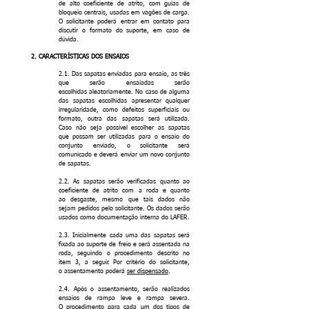
de alto coeficiente de atrito, com guias de
bloqueio centrais, usadas em vagões de carga.
O solicitante poderá entrar em contato para
discutir o formato do suporte, em caso de
dúvida.
2. CARACTERÍSTICAS DOS ENSAIOS
2.1. Das sapatas enviadas para ensaio, as três
que serão ensaiadas serão
escolhidas aleatoriamente. No caso de alguma
das sapatas escolhidas apresentar qualquer
irregularidade, como defeitos superficiais ou
formato, outra das sapatas será utilizada.
Caso não seja possível escolher as sapatas
que possam ser utilizadas para o ensaio do
conjunto enviado, o solicitante será
comunicado e deverá enviar um novo conjunto
de sapatas.
2.2. As sapatas serão verificadas quanto ao
coeficiente de atrito com a roda e quanto
ao desgaste, mesmo que tais dados não
sejam pedidos pelo solicitante. Os dados serão
usados como documentação interna do LAFER.
2.3. Inicialmente cada uma das sapatas será
fixada ao suporte de freio e será assentada na
roda, seguindo o procedimento descrito no
item 3, a seguir. Por critério do solicitante,
o assentamento poderá
ser dispensado
.
2.4. Após o assentamento, serão realizados
ensaios de rampa leve e rampa severa.
O procedimento para cada um dos tipos de