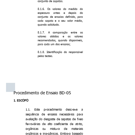
conjunto de sapatas.
8.1.6. Os valores da medida da
espessura antes e depois do
conjunto de ensaios definido, para
cada sapata e o seu valor médio,
quando solicitado.
8.1.7. A comparação entre os
valores obtidos e os valores
recomendados, quando disponíveis,
para cada um dos ensaios;
8.1.8. Identificação do responsável
pelos testes.
Procedimento de Ensaio BD-05
1. ESCOPO
1.1. Este procedimento descreve a
seqüência de ensaios necessários para
avaliação do desgaste de sapatas de freio
ferroviárias de alto coeficiente de atrito,
orgânicas ou mistura de materiais
orgânicos e inorgânicos. Embora baseado