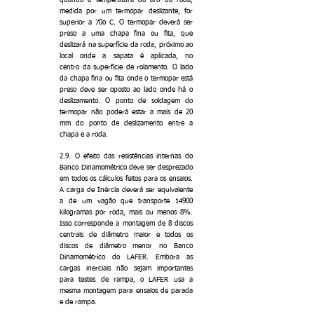
quando a temperatura do aro da roda,
medida por um termopar deslizante, for
superior a 70o C. O termopar deverá ser
preso a uma chapa fina ou fita, que
deslizará na superfície da roda, próximo ao
local onde a sapata é aplicada, no
centro da superfície de rolamento. O lado
da chapa fina ou fita onde o termopar está
preso deve ser oposto ao lado onde há o
deslizamento. O ponto de soldagem do
termopar não poderá estar a mais de 20
mm do ponto de deslizamento entre a
chapa e a roda.
2.9. O efeito das resistências internas do
Banco Dinamométrico deve ser desprezado
em todos os cálculos feitos para os ensaios.
A carga de Inércia deverá ser equivalente
a de um vagão que transporte 14900
kilogramas por roda, mais ou menos 8%.
Isso corresponde a montagem de 8 discos
centrais de diâmetro maior e todos os
discos de diâmetro menor no Banco
Dinamométrico do LAFER. Embora as
cargas inerciais não sejam importantes
para testes de rampa, o LAFER usa a
mesma montagem para ensaios de parada
e de rampa.