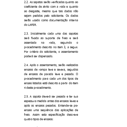
2.2. As sapatas serão verificadas quanto ao
coeficiente de atrito com a roda e quanto
ao desgaste, mesmo que tais dados não
sejam pedidos pelo solicitante. Os dados
serão usado como documentação interna
do LAFER.
2.3. Inicialmente cada uma das sapatas
será fixada ao suporte de freio e será
assentada na roda, seguindo o
procedimento descrito no item 3, a seguir.
Por critério do solicitante, o assentamento
poderá ser dispensado.
2.4. Após o assentamento, serão realizados
ensaios de rampa leve e severa, seguidos
de ensaios de parada leve e pesada. O
procedimento para cada um dos tipos de
ensaio listados está descrito a partir do item
4 deste procedimento.
2.5. A sapata deverá ser pesada e ter sua
espessura medida antes dos ensaios leves e
após os ensaios pesados. Entende-se por
ensaio uma seqüência das aplicações de
freio. Assim esta especificação descreve
quatro tipos de ensaios: