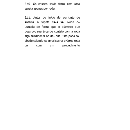
2.10. Os ensaios serão feitos com uma
sapata apenas por roda.
2.11. Antes do início do conjunto de
ensaios, a sapata deve ser lixada ou
usinada de forma que o diâmetro que
descreve sua área de contato com a roda
seja semelhante ao da roda. Isso pode ser
obtido colando-se uma lixa na própria roda
ou com um procedimento
equivalente. Deve-se tomar o cuidado de
garantir a eliminação de qualquer resquício
de material na superfície da roda, o que
poderia comprometer a realização dos
ensaios posteriores. Quando possível, deve-
se utilizar outra roda ou componente similar
para o lixamento.
3. PROCEDIMENTO DE ASSENTAMENTO (aplicável
se solicitado)
3.1. O assentamento inicia-se com seis
ensaios de rampa, ou seja, com velocidade
constante, na velocidade de 30 km/hora,
por 45 minutos, com força normal na
sapata de 4900 N.
3.2. Caso o assentamento não atinja o valor